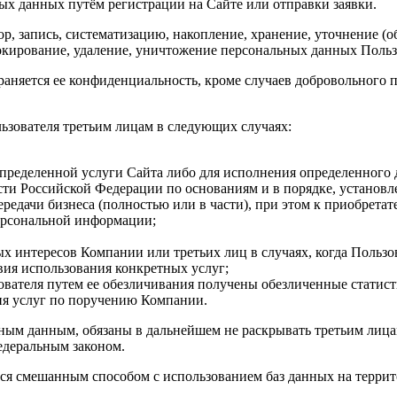
ных данных путём регистрации на Сайте или отправки заявки.
р, запись, систематизацию, накопление, хранение, уточнение (о
локирование, удаление, уничтожение персональных данных Польз
аняется ее конфиденциальность, кроме случаев добровольного 
ьзователя третьим лицам в следующих случаях:
пределенной услуги Сайта либо для исполнения определенного 
ти Российской Федерации по основаниям и в порядке, установ
редачи бизнеса (полностью или в части), при этом к приобрета
ерсональной информации;
х интересов Компании или третьих лиц в случаях, когда Пользо
ия использования конкретных услуг;
вателя путем ее обезличивания получены обезличенные статист
ия услуг по поручению Компании.
ьным данным, обязаны в дальнейшем не раскрывать третьим лица
едеральным законом.
тся смешанным способом с использованием баз данных на терри