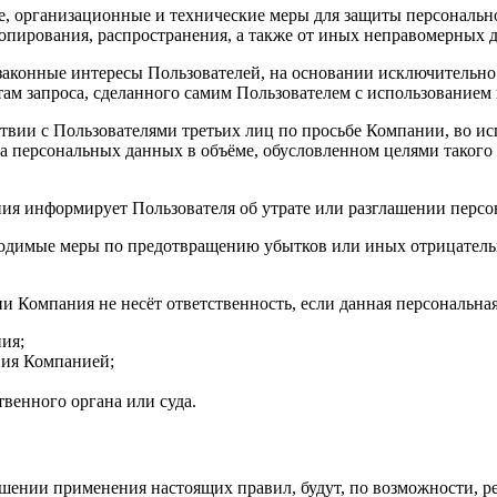
е, организационные и технические меры для защиты персональ
опирования, распространения, а также от иных неправомерных д
законные интересы Пользователей, на основании исключительно
ам запроса, сделанного самим Пользователем с использованием
вии с Пользователями третьих лиц по просьбе Компании, во ис
а персональных данных в объёме, обусловленном целями такого 
ния информирует Пользователя об утрате или разглашении перс
бходимые меры по предотвращению убытков или иных отрицател
и Компания не несёт ответственность, если данная персональна
ия;
ния Компанией;
твенного органа или суда.
тношении применения настоящих правил, будут, по возможности,