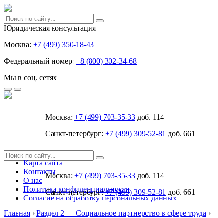
Юридическая консультация
Москва:
+7 (499) 350-18-43
Федеральный номер:
+8 (800) 302-34-68
Мы в соц. сетях
Москва:
+7 (499) 703-35-33
доб. 114
Санкт-петербург:
+7 (499) 309-52-81
доб. 661
Карта сайта
Контакты
Москва:
+7 (499) 703-35-33
доб. 114
О нас
Политика конфиденциальности
Санкт-петербург:
+7 (499) 309-52-81
доб. 661
Согласие на обработку персональных данных
Главная
›
Раздел 2 — Социальное партнерство в сфере труда
›