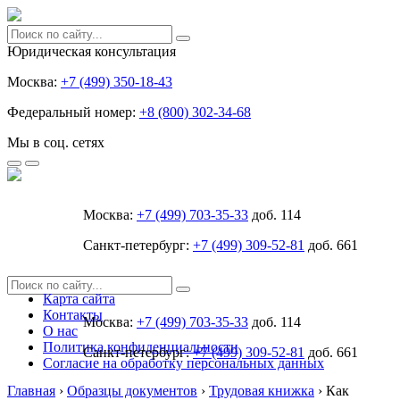
Юридическая консультация
Москва:
+7 (499) 350-18-43
Федеральный номер:
+8 (800) 302-34-68
Мы в соц. сетях
Москва:
+7 (499) 703-35-33
доб. 114
Санкт-петербург:
+7 (499) 309-52-81
доб. 661
Карта сайта
Контакты
Москва:
+7 (499) 703-35-33
доб. 114
О нас
Политика конфиденциальности
Санкт-петербург:
+7 (499) 309-52-81
доб. 661
Согласие на обработку персональных данных
Главная
›
Образцы документов
›
Трудовая книжка
›
Как