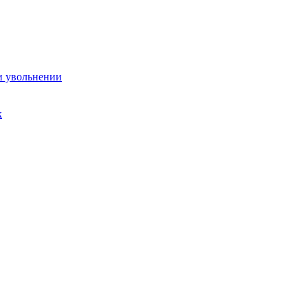
и увольнении
к