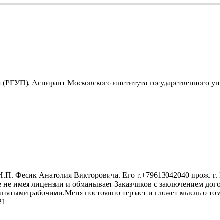
(РГУП). Аспирант Московского института государственного упр
П. Фесик Анатолия Викторовича. Его т.+79613042040 прож. г. 
не имея лицензии и обманывает Заказчиков с заключением дого
нанятыми рабочими.Меня постоянно терзает и гложет мысль о т
21