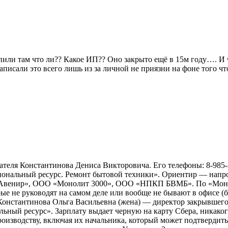
или там что ли?? Какое ИП?? Оно закрыто ещё в 15м году…. И 
написали это всего лишь из за личной не приязни на фоне того 
теля Константинова Дениса Викторовича. Его телефоны: 8-985-2
иональный ресурс. Ремонт бытовой техники». Ориентир — напро
Авенир», ООО «Монолит 3000», ООО «НПКП БВМБ». По «Моноли
рые не руководят на самом деле или вообще не бывают в офисе 
Константинова Ольга Васильевна (жена) — директор закрывше
ьный ресурс». Зарплату выдает черную на карту Сбера, никако
производству, включая их начальника, который может подтвердить