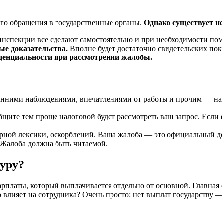
ого обращения в государственные органы.
Однако существует н
нспекции все сделают самостоятельно и при необходимости пом
ые доказательства.
Вполне будет достаточно свидетельских пок
денциальности при рассмотрении жалобы.
онними наблюдениями, впечатлениями от работы и прочим — на
щите тем проще налоговой будет рассмотреть ваш запрос. Если 
рной лексики, оскорблений. Ваша жалоба — это официальный д
. Жалоба должна быть читаемой.
туру?
рплаты, который выплачивается отдельно от основной. Главная е
то влияет на сотрудника? Очень просто: нет выплат государств