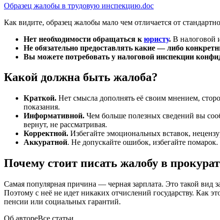
Образец жалобы в трудовую инспекцию.doc
Как видите, образец жалобы мало чем отличается от стандартн
Нет необходимости обращаться к
юристу
.
В налоговой и
Не обязательно предоставлять какие — либо конкретн
Вы можете потребовать у налоговой инспекции конфи
Какой должна быть жалоба?
Краткой.
Нет смысла дополнять её своим мнением, стор
показания.
Информативной.
Чем больше полезных сведений вы сооб
вернут, не рассматривая.
Корректной.
Избегайте эмоциональных вставок, нецензу
Аккуратной
. Не допускайте ошибок, избегайте помарок
Почему стоит писать жалобу в прокура
Самая популярная причина — черная зарплата. Это такой вид за
Поэтому с неё не идет никаких отчислений государству. Как э
пенсии или социальных гарантий.
Об авторе
Все статьи