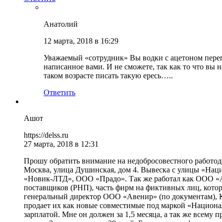
Анатолий
12 марта, 2018 в 16:29
Уважаемый «сотрудник» Вы водки с ацетоном переп
написанное вами. И не сможете, так как то что вы 
таком возрасте писать такую ересь…..
Ответить
Ашот
https://delss.ru
27 марта, 2018 в 12:31
Прошу обратить внимание на недобросовестного работода
Москва, улица Душинская, дом 4. Вывеска с улицы «Нац
«Новик-ЛТД», ООО «Прадо». Так же работал как ООО «
поставщиков (РНП), часть фирм на фиктивных лиц, кото
генеральный директор ООО «Авенир» (по документам), 
продает их как новые совместимые под маркой «Национал
зарплатой. Мне он должен за 1,5 месяца, а так же всему 