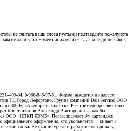
чтобы не считать ваши слова пустыми подтвердите пожалуйста
что вам не дали в тот момент опохмелиться… Постыдились бы в
31—99-84, 8-968-845-97-51. Фирма находится по адресу:
тив ТЦ Город Лефортово. Группа компаний Dels Service: ООО
т 3000», «Авенир» находится в Реестре недобросовестных
(брат Константинов Александр Викторович — как бы
гося ООО «НПКП БВМБ». Перезаправляет б/у картриджи,
го официального оформления, кто увольняется — кидает с
 все мои слова. Незаконно урезают работникам зарплату,