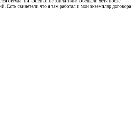
лся оттуда, ни копейки не заплатили! Обещали хотя после
. Есть свидетели что я там работал и мой экземпляр договора