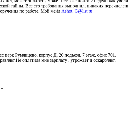
х нет, может оплатить, может нет.Уже почти 2 недели как уволи
кой тайны. Все его требования выполнил, никаких перечислений
 поручения по работе. Мой мейл
Ashot_G@list.ru
парк Румянцево, корпус Д, 20 подъезд, 7 этаж, офис 701.
авляет.Не оплатила мне зарплату , угрожает и оскарбляет.
 *