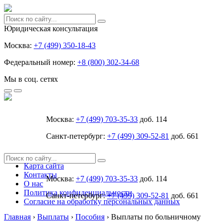
Юридическая консультация
Москва:
+7 (499) 350-18-43
Федеральный номер:
+8 (800) 302-34-68
Мы в соц. сетях
Москва:
+7 (499) 703-35-33
доб. 114
Санкт-петербург:
+7 (499) 309-52-81
доб. 661
Карта сайта
Контакты
Москва:
+7 (499) 703-35-33
доб. 114
О нас
Политика конфиденциальности
Санкт-петербург:
+7 (499) 309-52-81
доб. 661
Согласие на обработку персональных данных
Главная
›
Выплаты
›
Пособия
›
Выплаты по больничному