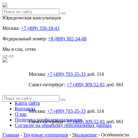
Юридическая консультация
Москва:
+7 (499) 350-18-43
Федеральный номер:
+8 (800) 302-34-68
Мы в соц. сетях
Москва:
+7 (499) 703-35-33
доб. 114
Санкт-петербург:
+7 (499) 309-52-81
доб. 661
Карта сайта
Контакты
Москва:
+7 (499) 703-35-33
доб. 114
О нас
Политика конфиденциальности
Санкт-петербург:
+7 (499) 309-52-81
доб. 661
Согласие на обработку персональных данных
Главная
›
Трудовые отношения
›
Увольнение
›
Особенности