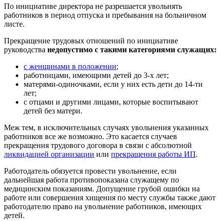
По инициативе директора не разрешается увольнять
работников в период отпуска и пребывания на больничном
листе.
Прекращение трудовых отношений по инициативе
руководства
недопустимо с такими категориями служащих:
с женщинами в положении
;
работницами, имеющими детей до 3-х лет;
матерями-одиночками, если у них есть дети до 14-ти
лет;
с отцами и другими лицами, которые воспитывают
детей без матери.
Меж тем, в исключительных случаях увольнения указанных
работников все же возможно. Это касается случаев
прекращения трудового договора в связи с абсолютной
ликвидацией организации
или
прекращения работы ИП
.
Работодатель обязуется провести увольнение, если
дальнейшая работа противопоказана служащему по
медицинским показаниям. Допущение грубой ошибки на
работе или совершения хищения по месту службы также дают
работодателю право на увольнение работников, имеющих
детей.