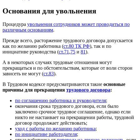
Основания для увольнения
Процедура
увольнения сотрудников может проводиться по
различным основаниям
.
Прежде всего, расторжение трудового договора допускается
как по желанию работника (
ст.80 ТК РФ
), так и по
инициативе руководства (
ст.71
,
75
и
81
).
А в некоторых случаях трудовые отношения могут
прекращаться и по обстоятельствам, которые от воли сторон
зависеть не могут (
ст.83
).
В Трудовом кодексе предусматриваются такие
основные
причины для прекращения
трудового договора
:
по соглашению работника и руководителя
;
окончания срока трудового договора, если было
заключено срочное трудовое соглашение, однако если
никто не настаивает на прекращении работы, трудовой
договор продолжает действовать;
уход с работы по желанию работника
;
по инициативе работодателя
;
отказ работника от
перевода на другую должность
, если