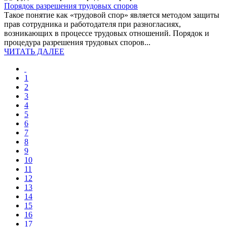
Порядок разрешения трудовых споров
Такое понятие как «трудовой спор» является методом защиты
прав сотрудника и работодателя при разногласиях,
возникающих в процессе трудовых отношений. Порядок и
процедура разрешения трудовых споров...
ЧИТАТЬ ДАЛЕЕ
1
2
3
4
5
6
7
8
9
10
11
12
13
14
15
16
17