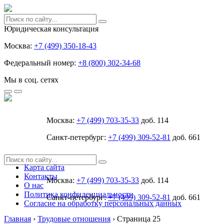
Юридическая консультация
Москва:
+7 (499) 350-18-43
Федеральный номер:
+8 (800) 302-34-68
Мы в соц. сетях
Москва:
+7 (499) 703-35-33
доб. 114
Санкт-петербург:
+7 (499) 309-52-81
доб. 661
Карта сайта
Контакты
Москва:
+7 (499) 703-35-33
доб. 114
О нас
Политика конфиденциальности
Санкт-петербург:
+7 (499) 309-52-81
доб. 661
Согласие на обработку персональных данных
Главная
›
Трудовые отношения
›
Страница 25